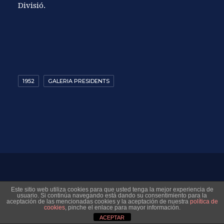
Divisió.
1952
GALERIA PRESIDENTS
© 2026 Museo Virtual Levante UD. All rights reserved
Este sitio web utiliza cookies para que usted tenga la mejor experiencia de
usuario. Si continúa navegando está dando su consentimiento para la
aceptación de las mencionadas cookies y la aceptación de nuestra
política de
cookies
, pinche el enlace para mayor información.
ACEPTAR