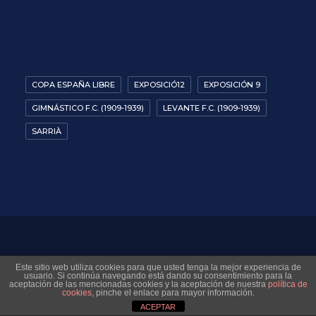
COPA ESPAÑA LIBRE
EXPOSICIÓ12
EXPOSICIÓN 9
GIMNÁSTICO F.C. (1909-1939)
LEVANTE F.C. (1909-1939)
SARRIÀ
© 2026 Museo Virtual Levante UD. All rights reserved
Este sitio web utiliza cookies para que usted tenga la mejor experiencia de
usuario. Si continúa navegando está dando su consentimiento para la
aceptación de las mencionadas cookies y la aceptación de nuestra
política de
cookies
, pinche el enlace para mayor información.
ACEPTAR