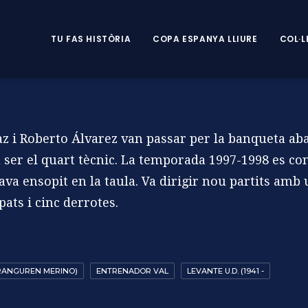
TU FAS HISTÒRIA
COPA ESPANYA LLIURE
COL·L
az i Roberto Álvarez van passar per la banqueta aba
 ser el quart tècnic. La temporada 1997-1998 es co
va ensopit en la taula. Va dirigir nou partits amb 
ats i cinc derrotes.
RANGUREN MERINO)
ENTRENADOR VAL
LEVANTE U.D. (1941 -