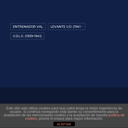
ENTRENADOR VAL
LEVANTE U.D. (1941 -
U.D.L.G. (1939-1941)
© 2026 Museo Virtual Levante UD. All rights reserved
Este sitio web utiliza cookies para que usted tenga la mejor experiencia de
usuario. Si continúa navegando está dando su consentimiento para la
aceptación de las mencionadas cookies y la aceptación de nuestra
política de
cookies
, pinche el enlace para mayor información.
ACEPTAR