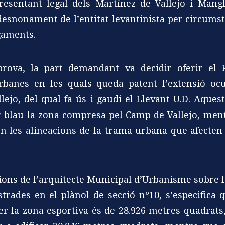
resentant legal dels Martínez de Vallejo i Mangla
esnonament de l’entitat levantinista per circumst
agaments.
ova, la part demandant va decidir oferir el P
urbanes en les quals queda patent l’extensió o
lejo, del qual fa ús i gaudi el Llevant U.D. Aques
 blau la zona compresa pel Camp de Vallejo, men
en les alineacions de la trama urbana que afecten 
cions de l’arquitecte Municipal d’Urbanisme sobre l
trades en el plànol de secció nº10, s’especifica q
er la zona esportiva és de 28.926 metres quadrats,