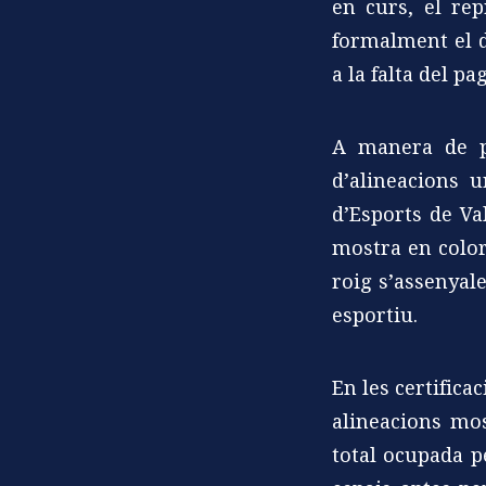
en curs, el rep
formalment el d
a la falta del p
A manera de pr
d’alineacions 
d’Esports de Val
mostra en color
roig s’assenyal
esportiu.
En les certifica
alineacions mos
total ocupada p