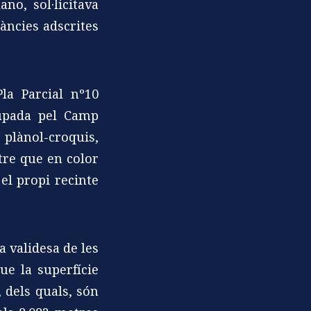
no, sol·licitava
àncies adscrites
la Parcial nº10
cupada pel Camp
t plànol-croquis,
tre que en color
el propi recinte
a validesa de les
ue la superfície
 dels quals, són