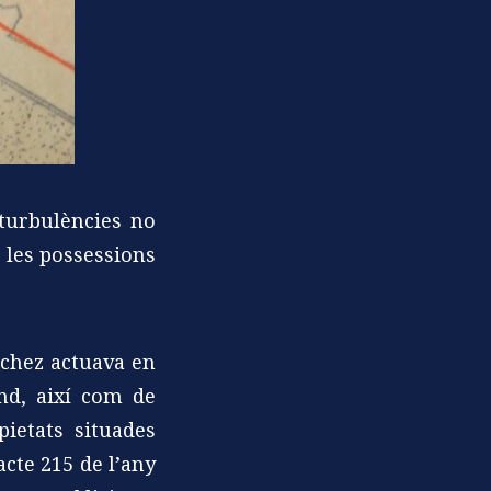
 turbulències no
e les possessions
nchez actuava en
nd, així com de
ietats situades
acte 215 de l’any