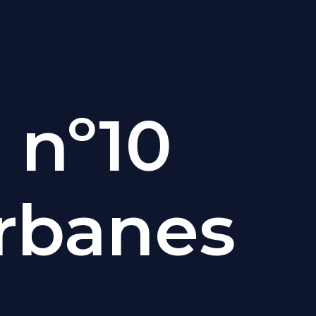
 nº10
urbanes