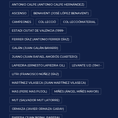
ANTONIO CALPE (ANTONIO CALPE HERNÁNDEZ)
ASCENSO
BENAVENT (JOSÉ LÓPEZ BENAVENT)
CAMPEONES
COL·LECCIÓ
COL·LECCIÓMATERIAL
ESTADI CIUTAT DE VALÈNCIA (1999-
FERRER DÍAZ (ANTONIO FERRER DÍAZ)
GALÁN (JUAN GALÁN BAYARRI)
JUANO (JUAN RAFAEL AMORÓS CUARTERO)
LAPIEDRA (ERNESTO LAPIEDRA GIL)
LEVANTE U.D. (1941 -
LITRI (FRANCISCO NÚÑEZ DÍAZ)
MARTÍNEZ VILASECA (JUAN MARTÍNEZ VILASECA)
MAS (PERE MAS PUJOL)
MIÑÉS (ÁNGEL MIÑÉS MAYOR)
MUT (SALVADOR MUT LATORRE)
ORMAZA (JAVIER ORMAZA GARAY)
PARERA (JUAN BISBAL PARERA)