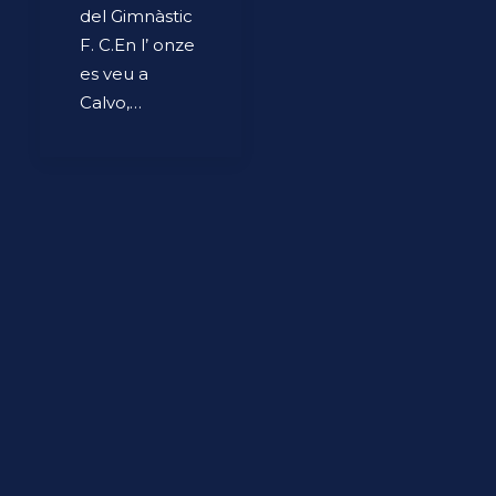
del Gimnàstic
F. C.En l’ onze
es veu a
Calvo,…