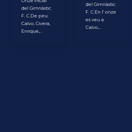
Onze inicial
del Gimnàstic
del Gimnàstic
F. C.En l’ onze
F. C.De peu:
es veu a
Calvo, Civera,
Calvo,…
Enrique,…