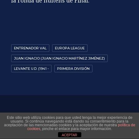
la ronda de huitens de Final.
ENTRENADOR VAL
EUROPA LEAGUE
JUAN IGNACIO (JUAN IGNACIO MARTÍNEZ JIMÉNEZ)
LEVANTE U.D. (1941 -
PRIMERA DIVISIÓN
© 2026 Museo Virtual Levante UD. All rights reserved
Este sitio web utiliza cookies para que usted tenga la mejor experiencia de
usuario. Si continúa navegando está dando su consentimiento para la
aceptación de las mencionadas cookies y la aceptación de nuestra
política de
cookies
, pinche el enlace para mayor información.
ACEPTAR