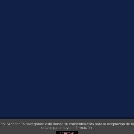
suario. Si continúa navegando está dando su consentimiento para la aceptación de 
enlace para mayor información.
ACEPTAR