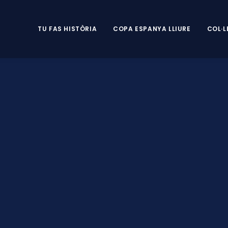
TU FAS HISTÒRIA
COPA ESPANYA LLIURE
COL·L