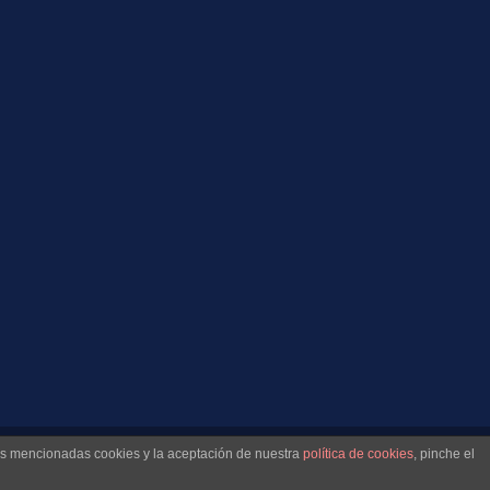
las mencionadas cookies y la aceptación de nuestra
política de cookies
, pinche el