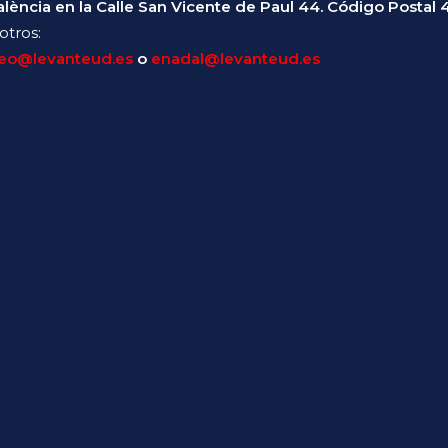
alència en la Calle San Vicente de Paul 44. Código Postal
otros:
eo@levanteud.es
o
enadal@levanteud.es