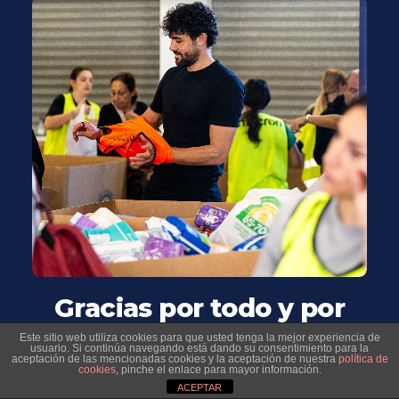
Gracias por todo y por
tanto ¡Seguimos!
Este sitio web utiliza cookies para que usted tenga la mejor experiencia de
usuario. Si continúa navegando está dando su consentimiento para la
Levante UD agradece
aceptación de las mencionadas cookies y la aceptación de nuestra
política de
cookies
, pinche el enlace para mayor información.
ACEPTAR
todo el trabajo y el