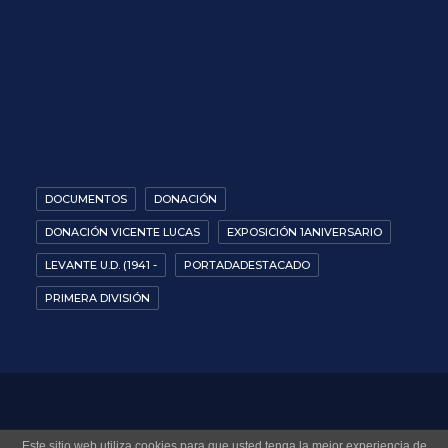
DOCUMENTOS
DONACIÓN
DONACIÓN VICENTE LUCAS
EXPOSICIÓN 1ANIVERSARIO
LEVANTE U.D. (1941 -
PORTADADESTACADO
PRIMERA DIVISIÓN
© 2026 Museo Virtual Levante UD. All rights reserved
Este sitio web utiliza cookies para que usted tenga la mejor experiencia de