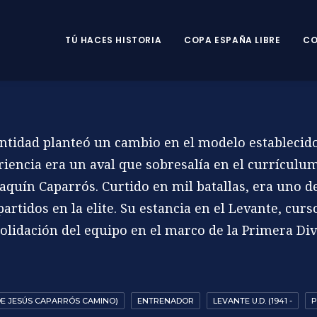
TÚ HACES HISTORIA
COPA ESPAÑA LIBRE
CO
 entidad planteó un cambio en el modelo establecido
eriencia era un aval que sobresalía en el currículu
oaquín Caparrós. Curtido en mil batallas, era uno d
artidos en la elite. Su estancia en el Levante, curs
solidación del equipo en el marco de la Primera Div
E JESÚS CAPARRÓS CAMINO)
ENTRENADOR
LEVANTE U.D. (1941 -
P