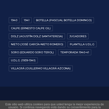
1940
1941
BOTELLA (PASCUAL BOTELLA DOMINGO)
CALPE (ERNESTO CALPE GIL)
DOLZ (AGUSTÍN DOLZ SANTATERESA)
JUGADORES
NIETO (JOSÉ GARCÍA-NIETO ROMERO)
PLANTILLA U.D.L.G
SORO (EDUARDO SORO TEROL)
TEMPORADA 1940-41
U.D.L.G. (1939-1941)
VILLAGRÁ (GUILLERMO VILLAGRÁ AZCONA)
© 2026 Museo Virtual Levante UD. All rights reserved
Este sitio web utiliza cookies para que usted tenga la mejor experiencia de
usuario. Si continúa navegando está dando su consentimiento para la