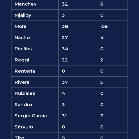
Manchev
32
6
Mjällby
3
0
Mora
38
-58
Nacho
27
4
Pinillos
34
0
Reggi
22
2
Rentería
0
0
Rivera
37
5
Rubiales
4
0
Sandro
3
0
Sergio García
31
7
Sérvulo
0
0
Tito
9
0