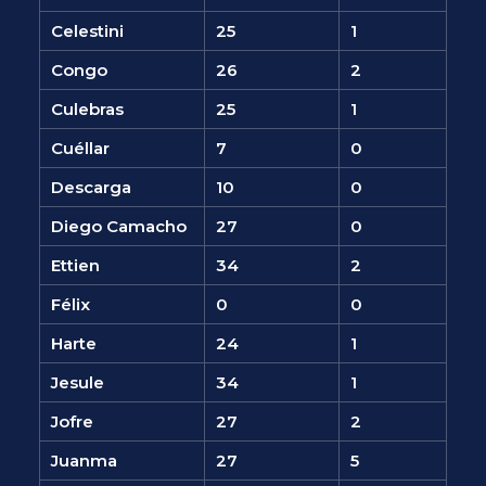
Celestini
25
1
Congo
26
2
Culebras
25
1
Cuéllar
7
0
Descarga
10
0
Diego Camacho
27
0
Ettien
34
2
Félix
0
0
Harte
24
1
Jesule
34
1
Jofre
27
2
Juanma
27
5