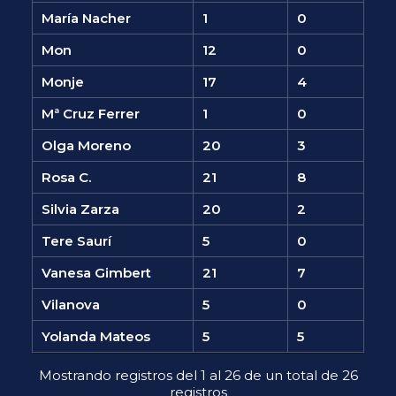
María Nacher
1
0
Mon
12
0
Monje
17
4
Mª Cruz Ferrer
1
0
Olga Moreno
20
3
Rosa C.
21
8
Silvia Zarza
20
2
Tere Saurí
5
0
Vanesa Gimbert
21
7
Vilanova
5
0
Yolanda Mateos
5
5
Mostrando registros del 1 al 26 de un total de 26
registros