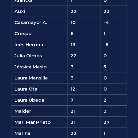
Arantxa
1
0
Auxi
22
23
Casamayor A.
10
-4
Crespo
6
1
Inés Herrera
13
-6
Julia Olmos
22
0
Jéssica Masip
3
5
Laura Mansilla
3
0
Laura Ots
12
0
Laura Úbeda
7
2
Maider
21
3
Mari Mar Prieto
21
27
Marina
22
1