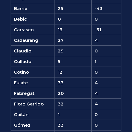
Barrie
25
-43
Bebic
0
0
Carrasco
13
-31
Cazaurang
27
4
Claudio
29
0
Collado
5
1
Cotino
12
0
Eulate
33
4
Fabregat
20
4
Floro Garrido
32
4
Gaitán
1
0
Gómez
33
0