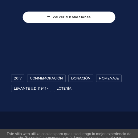
Volver a Donaciones
2017
CONMEMORACIÓN
DONACIÓN
HOMENAJE
LEVANTE U.D. (1941 -
LOTERÍA
© 2026 Museo Virtual Levante UD. All rights reserved
Este sitio web utiliza cookies para que usted tenga la mejor experiencia de
usuario. Si continúa navegando está dando su consentimiento para la