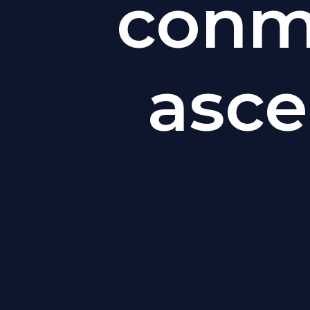
conm
asce