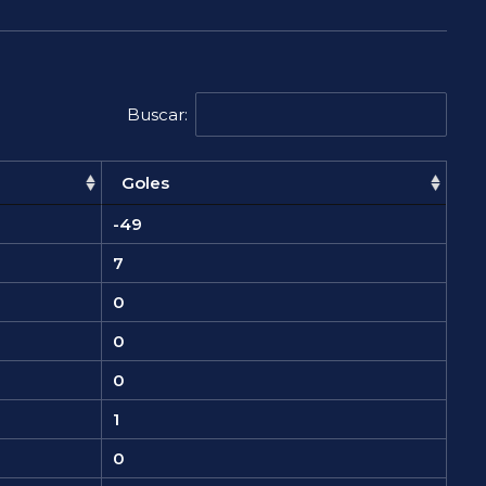
Buscar:
Goles
-49
7
0
0
0
1
0