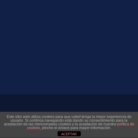
© 2026 Museo Virtual Levante UD. All rights reserved
Este sitio web utiliza cookies para que usted tenga la mejor experiencia de
usuario. Si continúa navegando está dando su consentimiento para la
aceptación de las mencionadas cookies y la aceptación de nuestra
política de
cookies
, pinche el enlace para mayor información.
ACEPTAR