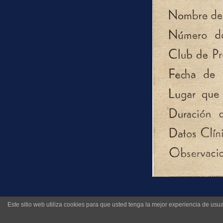
Disputó 169 par
Este sitio web utiliza cookies para que usted tenga la mejor experiencia de u
Primera del 63. 