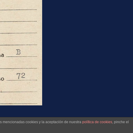
 ascenso a
las mencionadas cookies y la aceptación de nuestra
política de cookies
, pinche el
arcación de