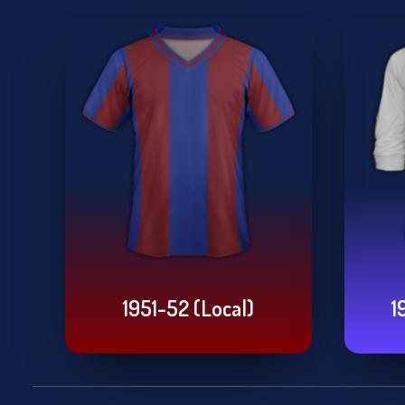
1951-52 (Local)
1