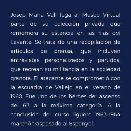
Josep Maria Vall lega al Museo Virtual
parte de su colección privada que
rememora su estancia en las filas del
Levante. Se trata de una recopilación de
artículos de prensa, que incluyen
entrevistas personalizados y partidos,
que recrean su militancia en la sociedad
granota. El atacante se comprometió con
la escuadra de Vallejo en el verano de
1960. Fue uno de los héroes del ascenso
del 63 a la máxima categoría. A la
conclusión del curso liguero 1963-1964
marchó traspasado al Espanyol.