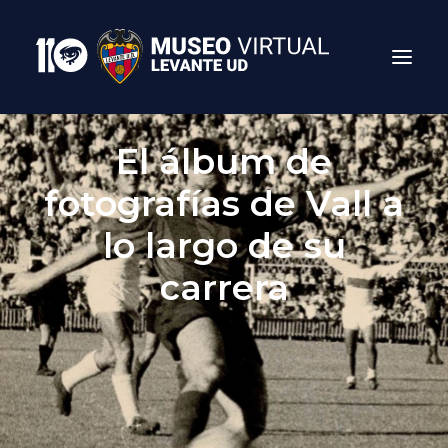
El álbum de
fotografías de Vall a
lo largo de su
carrera
Search