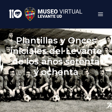
Plantillas y Onces
iniciales del Levante
de los años setenta
y ochenta
Search