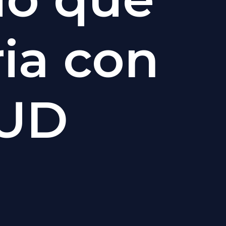
ria con
 UD