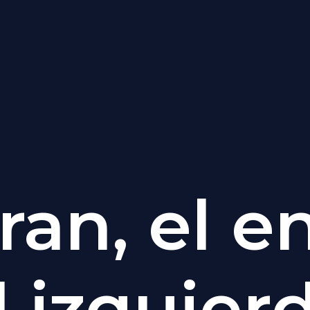
ran, el 
l izquie