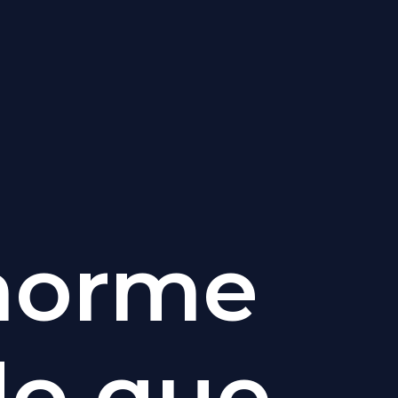
enorme
rdo que