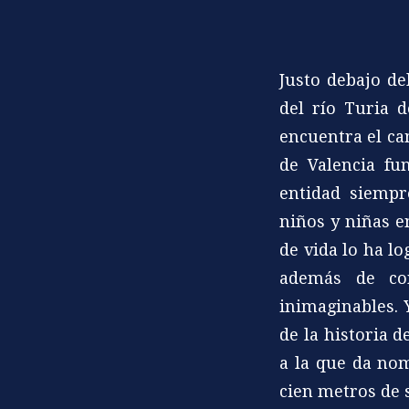
Justo debajo d
del río Turia d
encuentra el c
de Valencia fu
entidad siemp
niños y niñas e
de vida lo ha lo
además de con
inimaginables. 
de la historia d
a la que da no
cien metros de 