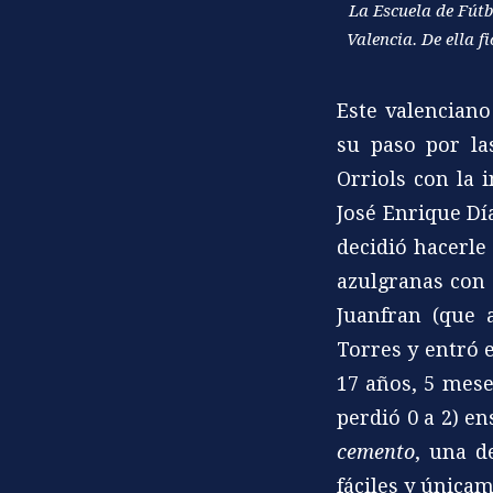
La Escuela de Fútb
Valencia. De ella f
Este valenciano
su paso por la
Orriols con la 
José Enrique Dí
decidió hacerle
azulgranas con 
Juanfran (que 
Torres y entró 
17 años, 5 mese
perdió 0 a 2) 
cemento
, una d
fáciles y únicam