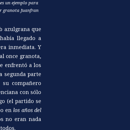
 es un ejemplo para
dor granota Juanfran
b azulgrana que
había llegado a
era inmediata. Y
al once granota,
e enfrentó a los
la segunda parte
 a su compañero
enciana con sólo
o (el partido se
so en
los años del
tos no eran nada
 todos.