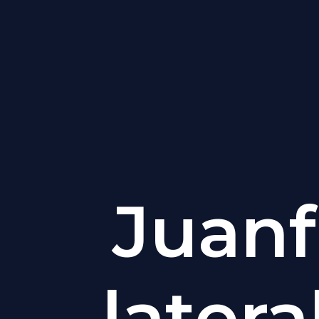
Juanf
latera