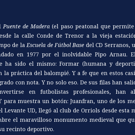
el
Puente de Madera
(el paso peatonal que permite
esde la calle Conde de Trenor a la vieja estaci
ampo de la
Escuela de Fútbol Base
del CD Serranos, 
ndado en 1977 por el inolvidable Pipo Arnau. El
re ha sido el mismo: Formar (humana y deporti
n la práctica del balompié. Y a fe que en estos cas
grado con nota. Y no solo eso. De sus filas han sal
vertirse en futbolistas profesionales, han al
Y para muestra un botón: Juanfran, uno de los m
el Levante UD, llegó al club de Orriols desde esta
mbre el maravilloso monumento medieval que q
su recinto deportivo.