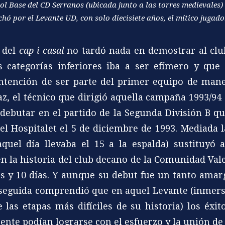
ol Base del CD Serranos (ubicada junto a las torres medievales)
ichó por el Levante UD, con solo diecisiete años, el mítico juga
 del
cap i casal
no tardó nada en demostrar al clu
s categorías inferiores iba a ser efímero y que 
intención de ser parte del primer equipo de man
az, el técnico que dirigió aquella campaña 1993/94 
 debutar en el partido de la Segunda División B qu
el Hospitalet el 5 de diciembre de 1993. Mediada 
aquel día llevaba el 15 a la espalda) sustituyó
en la historia del club decano de la Comunidad Val
s y 10 días. Y aunque su debut fue un tanto amarg
enseguida comprendió que en aquel Levante (inmer
e las etapas más difíciles de su historia) los éxi
ente podían lograrse con el esfuerzo y la unión de