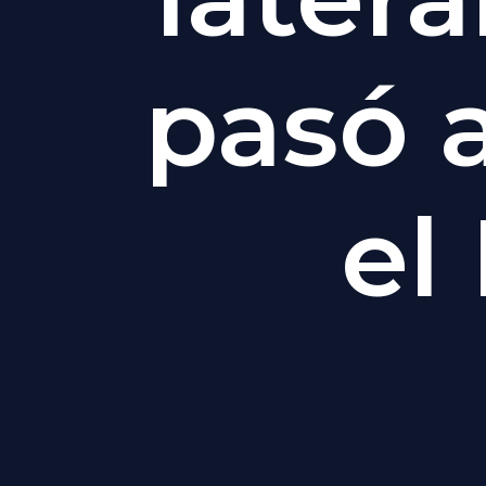
pasó a
el