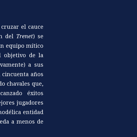
 cruzar el cauce
ón del
Trenet
) se
un equipo mítico
 objetivo de la
vamente) a sus
i cincuenta años
ido chavales que,
canzado éxitos
ejores jugadores
 modélica entidad
ueda a menos de