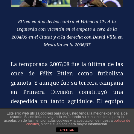
Ettien en dos derbis contra el Valencia CF. A la
izquierda con Vicentín en el empate a cero de la
2004/05 en el Ciutat y a la derecha con David Villa en
Mestalla en la 2006/07
La temporada 2007/08 fue la última de las
once de Félix Ettien como futbolista
granota. Y aunque fue su tercera campaña
en Primera División constituyó una
despedida un tanto agridulce. El equipo
terminó colista y descendió de nuevo a la
Este sitio web utiliza cookies para que usted tenga la mejor experiencia de
usuario. Si continúa navegando está dando su consentimiento para la
categoría de plata
. Y él no contó con la
aceptación de las mencionadas cookies y la aceptación de nuestra
política de
cookies
, pinche el enlace para mayor información.
confianza que siempre tuvo de sus
ACEPTAR