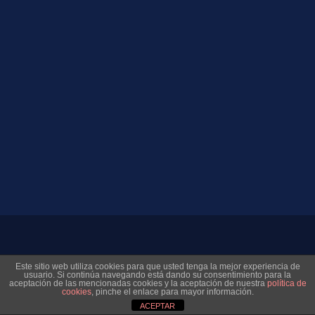
© 2026 Museo Virtual Levante UD. All rights reserved
Este sitio web utiliza cookies para que usted tenga la mejor experiencia de
usuario. Si continúa navegando está dando su consentimiento para la
aceptación de las mencionadas cookies y la aceptación de nuestra
política de
cookies
, pinche el enlace para mayor información.
ACEPTAR