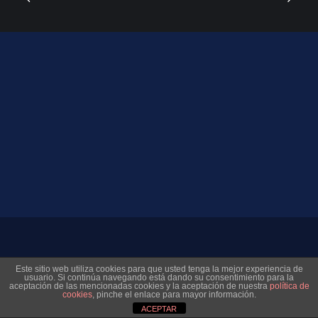
© 2026 Museo Virtual Levante UD. All rights reserved
Este sitio web utiliza cookies para que usted tenga la mejor experiencia de
usuario. Si continúa navegando está dando su consentimiento para la
aceptación de las mencionadas cookies y la aceptación de nuestra
política de
cookies
, pinche el enlace para mayor información.
ACEPTAR