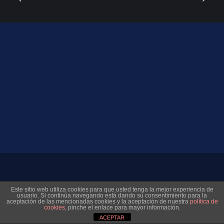
© 2026 Museo Virtual Levante UD. All rights reserved
Este sitio web utiliza cookies para que usted tenga la mejor experiencia de
usuario. Si continúa navegando está dando su consentimiento para la
aceptación de las mencionadas cookies y la aceptación de nuestra
política de
cookies
, pinche el enlace para mayor información.
ACEPTAR