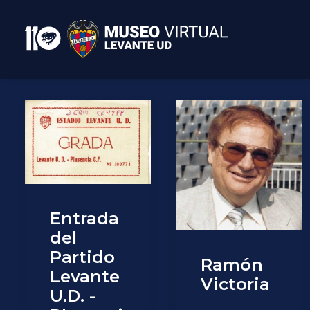
Entrada
del
Partido
Ramón
Levante
Victoria
U.D. -