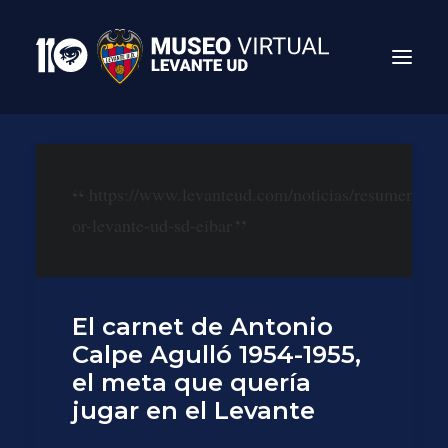
https://www.levanteud.com/noticias/resumen-
or-levante-ud-sd-eibar
El carnet de Antonio
Calpe Agulló 1954-1955,
Search
el meta que quería
jugar en el Levante