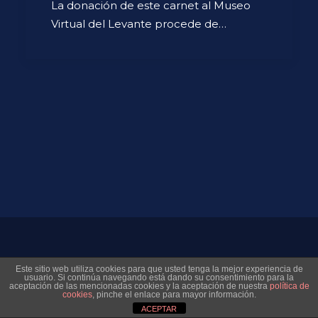
La donación de este carnet al Museo
Virtual del Levante procede de…
© 2026 Museo Virtual Levante UD. All rights reserved
Este sitio web utiliza cookies para que usted tenga la mejor experiencia de
usuario. Si continúa navegando está dando su consentimiento para la
aceptación de las mencionadas cookies y la aceptación de nuestra
política de
cookies
, pinche el enlace para mayor información.
ACEPTAR