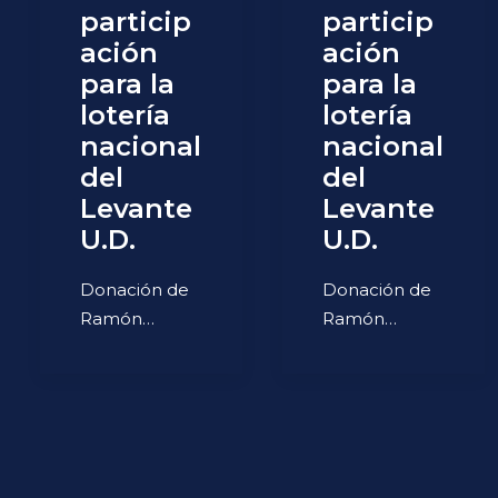
particip
particip
ación
ación
para la
para la
lotería
lotería
nacional
nacional
del
del
Levante
Levante
U.D.
U.D.
Donación de
Donación de
Ramón…
Ramón…