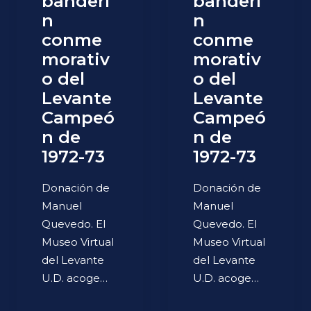
banderí
banderí
n
n
conme
conme
morativ
morativ
o del
o del
Levante
Levante
Campeó
Campeó
n de
n de
1972-73
1972-73
Donación de
Donación de
Manuel
Manuel
Quevedo. El
Quevedo. El
Museo Virtual
Museo Virtual
del Levante
del Levante
U.D. acoge…
U.D. acoge…