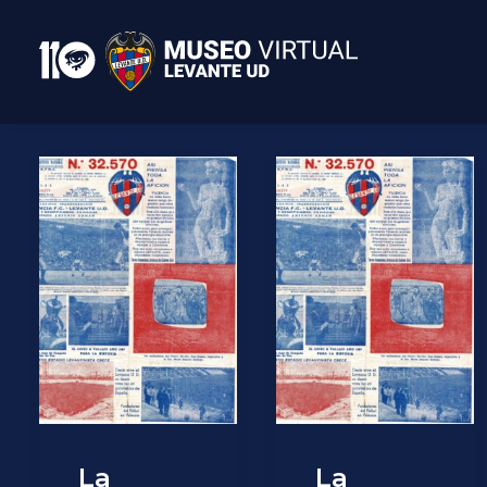
La
La