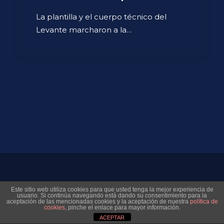
La plantilla y el cuerpo técnico del
Levante marcharon a la…
© 2026 Museo Virtual Levante UD. All rights reserved
Este sitio web utiliza cookies para que usted tenga la mejor experiencia de
usuario. Si continúa navegando está dando su consentimiento para la
aceptación de las mencionadas cookies y la aceptación de nuestra
política de
cookies
, pinche el enlace para mayor información.
ACEPTAR