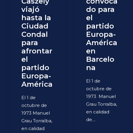
Caszely
convoca
viajó
do para
hasta la
el
Ciudad
partido
Condal
Europa-
para
América
afrontar
en
el
Barcelo
partido
na
Europa-
El 1 de
América
octubre de
1973 Manuel
El 1 de
Grau Torralba,
octubre de
en calidad
1973 Manuel
de…
Grau Torralba,
en calidad