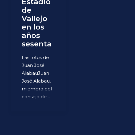
Estadio
de
Vallejo
en los
años
sesenta
Las fotos de
Juan José
AlabauJuan
José Alabau,
miembro del
consejo de…