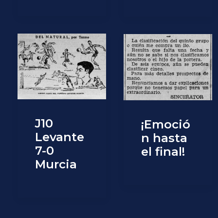
J10
¡Emoció
Levante
n hasta
7-0
el final!
Murcia