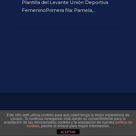
Plantilla del Levante Unión Deportiva
FemeninoPrimera fila: Pamela,…
© 2026 Museo Virtual Levante UD. All rights reserved
Este sitio web utiliza cookies para que usted tenga la mejor experiencia de
usuario. Si continúa navegando está dando su consentimiento para la
aceptación de las mencionadas cookies y la aceptación de nuestra
política de
cookies
, pinche el enlace para mayor información.
ACEPTAR