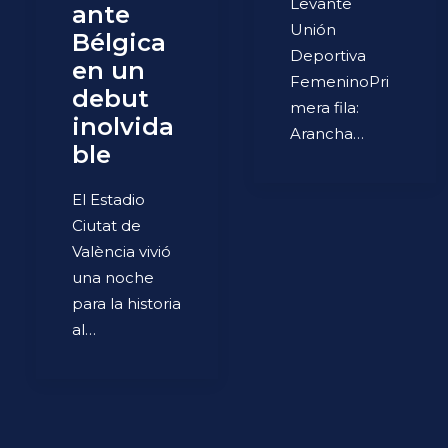
Levante
ante
Unión
Bélgica
Deportiva
en un
FemeninoPri
debut
mera fila:
inolvida
Arancha…
ble
El Estadio
Ciutat de
València vivió
una noche
para la historia
al…