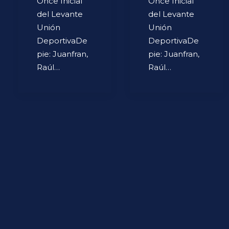
Once Inicial
Once Inicial
del Levante
del Levante
Unión
Unión
DeportivaDe
DeportivaDe
pie: Juanfran,
pie: Juanfran,
Raúl…
Raúl…