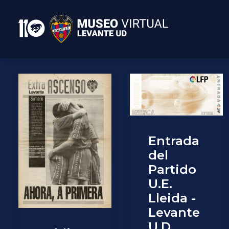
Entrada
del
Partido
U.E.
Lleida -
Levante
U.D.