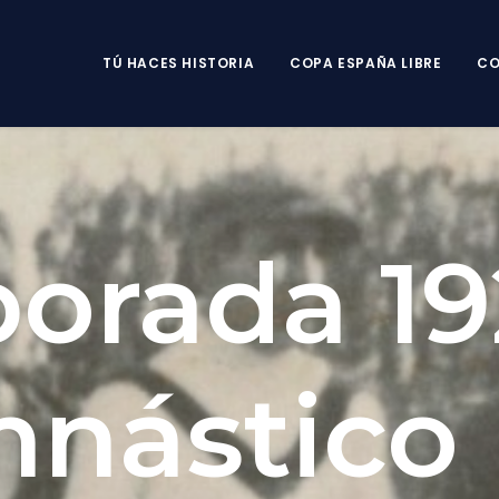
TÚ HACES HISTORIA
COPA ESPAÑA LIBRE
CO
orada 19
nástico 