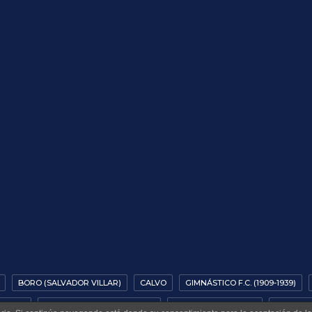
BORO (SALVADOR VILLAR)
CALVO
GIMNÁSTICO F.C. (1909-1939)
STICO)
PLANTILLA GIMNÁSTICO F.C.
TEMPORADA 1923-24
VENTURA