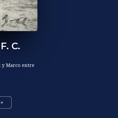
F. C.
z y Marco entre
te