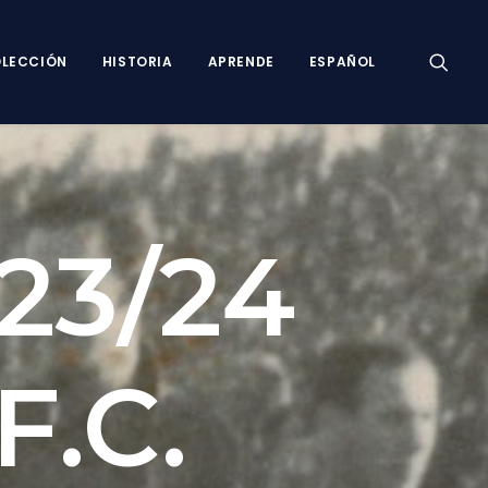
LECCIÓN
HISTORIA
APRENDE
ESPAÑOL
23/24
F.C.