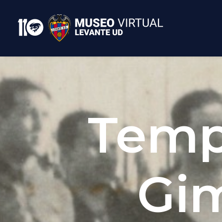
Temp
Gim