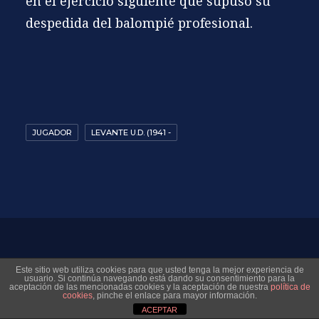
en el ejercicio siguiente que supuso su
despedida del balompié profesional.
JUGADOR
LEVANTE U.D. (1941 -
© 2026 Museo Virtual Levante UD. All rights reserved
Este sitio web utiliza cookies para que usted tenga la mejor experiencia de
usuario. Si continúa navegando está dando su consentimiento para la
aceptación de las mencionadas cookies y la aceptación de nuestra
política de
cookies
, pinche el enlace para mayor información.
ACEPTAR