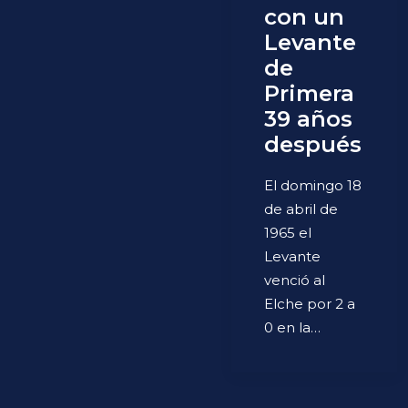
con un
Levante
de
Primera
39 años
después
El domingo 18
de abril de
1965 el
Levante
venció al
Elche por 2 a
0 en la…