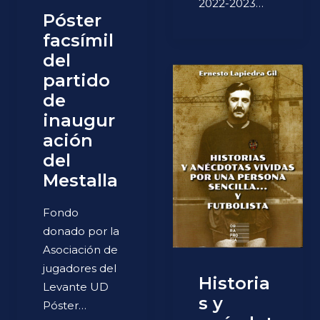
2022-2023…
Póster
facsímil
del
partido
de
inaugur
ación
del
Mestalla
Fondo
donado por la
Asociación de
jugadores del
Historia
Levante UD
s y
Póster…