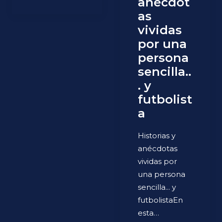
anécdot
as
vividas
por una
persona
sencilla..
. y
futbolist
a
Historias y
anécdotas
vividas por
una persona
sencilla... y
futbolistaEn
esta…