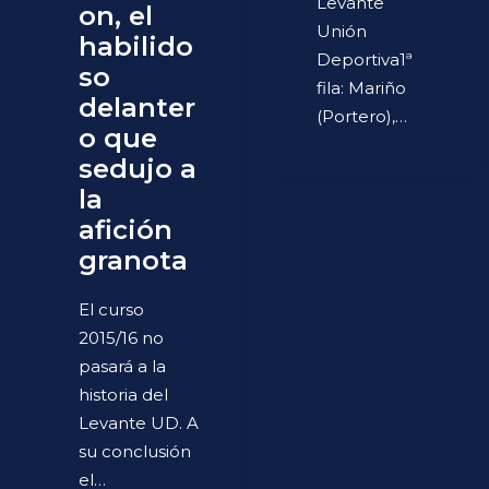
Levante
on, el
Unión
habilido
Deportiva1ª
so
fila: Mariño
delanter
(Portero),…
o que
sedujo a
la
afición
granota
El curso
2015/16 no
pasará a la
historia del
Levante UD. A
su conclusión
el…