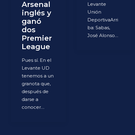
Arsenal
Levante
inglés y
Unión
ganó
DeportivaArri
ba: Sabas,
dos
José Alonso…
Premier
League
Pues sí. En el
Levante UD
tenemos a un
granota que,
después de
darse a
conocer…