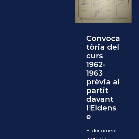
Convoca
tòria del
curs
1962-
1963
prèvia al
partit
davant
l'Eldens
e
El document
atesta la