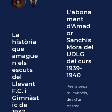
L'abona
ment
d'Amad
or
La
Sanchis
història
Mora del
que
UDLG
amague
del curs
n els
1939-
escuts
1940
del
Llevant
Per la seua
F.C. i
rellevància,
Gimnàst
des d’un
ic de
prisma
1937