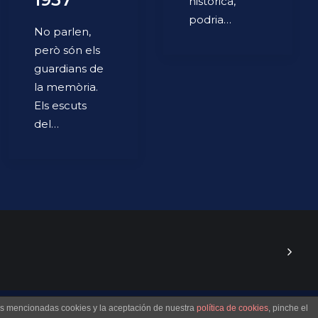
històrica,
podria…
No parlen,
però són els
guardians de
la memòria.
Els escuts
del…
las mencionadas cookies y la aceptación de nuestra
política de cookies
, pinche el