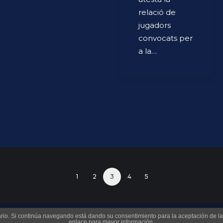
relació de
jugadors
convocats per
a la…
1
2
3
4
5
suario. Si continúa navegando está dando su consentimiento para la aceptación de 
enlace para mayor información.