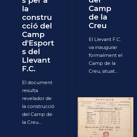
s per a
Camp
la
de la
constru
Creu
cció del
Camp
El Llevant F.C.
d'Esport
va inaugurar
s del
formalment el
Llevant
Camp de la
F.C.
Creu, situat…
El document
resulta
revelador de
la construcció
del Camp de
la Creu…