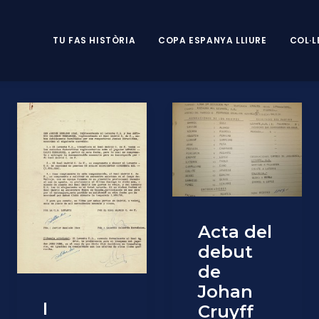
TU FAS HISTÒRIA
COPA ESPANYA LLIURE
COL·L
Acta del
debut
de
Johan
I
Cruyff