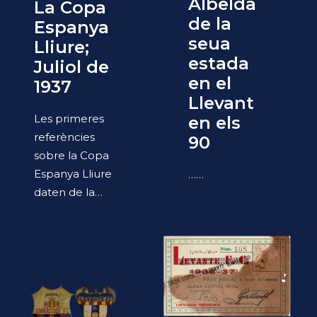
Albelda
La Copa
de la
Espanya
seua
Lliure;
estada
Juliol de
en el
1937
Llevant
Les primeres
en els
referències
90
sobre la Copa
Espanya Lliure
……
daten de la…