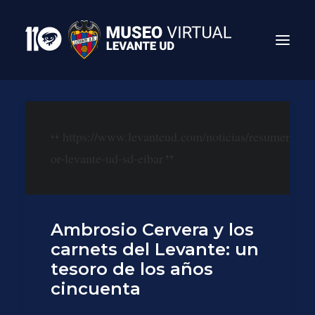
https://www.levanteud.com/noticias/resumen-
or-levante-ud-sd-eibar
Ambrosio Cervera y los
carnets del Levante: un
Search
tesoro de los años
cincuenta